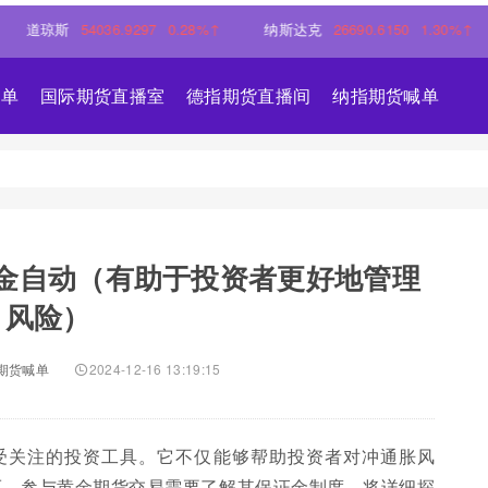
斯
54036.9297
0.28%↑
纳斯达克
26690.6150
1.30%↑
标普
喊单
国际期货直播室
德指期货直播间
纳指期货喊单
金自动（有助于投资者更好地管理
风险）
期货喊单
2024-12-16 13:19:15
受关注的投资工具。它不仅能够帮助投资者对冲通胀风
而，参与黄金期货交易需要了解其保证金制度。将详细探