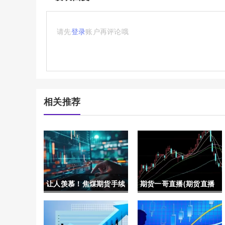
请先
登录
账户再评论哦
相关推荐
让人羡慕！焦煤期货手续
期货一哥直播(期货直播
费（结合自身的投资策略
网红)
和风险承受能力做出合理