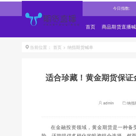
00
4694.4365
0.93%↑
恒生指数
25668.031
0.540%↑
今日指数:
道琼
首页
商品期货直播
首页
>
纳指期货喊单
当前位置：
适合珍藏！黄金期货保证
admin
纳指
在金融投资领域，黄金期货是一种备
险，还能提供多样化的投资组合选择。然