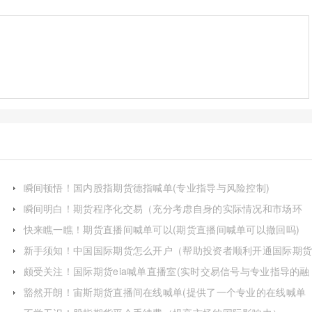
瞬间顿悟！国内股指期货德指喊单(专业指导与风险控制)
瞬间明白！期货程序化交易（充分考虑自身的实际情况和市场环
境）
快来瞧一瞧！期货直播间喊单可以(期货直播间喊单可以撤回吗)
新手须知！中国国际期货怎么开户（帮助投资者顺利开通国际期
账户）
颇受关注！国际期货eia喊单直播室(实时交易信号与专业指导的融
合)
豁然开朗！宙斯期货直播间在线喊单(提供了一个专业的在线喊单
平台)