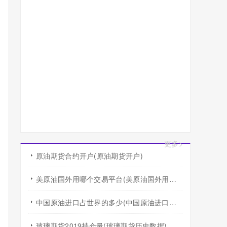
更多>
原油期货合约开户(原油期货开户)
美原油国外用哪个交易平台(美原油国外用哪个交易平台好)
中国原油进口占世界的多少(中国原油进口占世界的多少比例)
玻璃期货2019持仓量(玻璃期货历史数据)