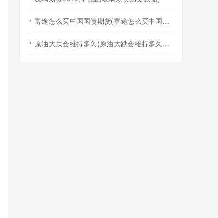
富途怎么买中国国债期货(富途怎么买中国国债期货交易)
原油大跌会维持多久(原油大跌会维持多久的价值)