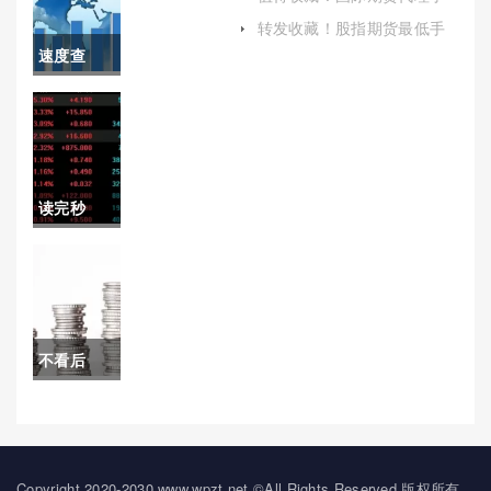
低)
续费(国际期货代理靠谱吗)
开户保证
转发收藏！股指期货最低手
续费(深入解析与优化策略)
速度查
金（为您
阅！期货
提供指导
恒生指数
和建议）
网(期货市
读完秒
场恒生指
懂！股指
数)
期货开户
开户网(介
不看后
绍股指期
悔！国际
货开户的
期货开户
条件、流
介绍（提
Copyright 2020-2030 www.wpzt.net ©All Rights Reserved.版权所有，