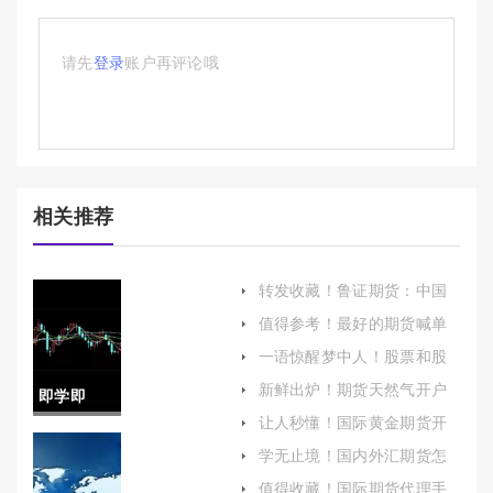
请先
登录
账户再评论哦
相关推荐
转发收藏！鲁证期货：中国
期货市场的中坚力量
值得参考！最好的期货喊单
直播间(最好的期货交易所)
一语惊醒梦中人！股票和股
指期货手续费(股指期货手续
新鲜出炉！期货天然气开户
即学即
费还会降吗)
流程（掌握正确的交易知识
让人秒懂！国际黄金期货开
和技巧）
用！南宁
户（帮助初学者顺利开启黄
学无止境！国内外汇期货怎
金期货交易之旅）
么开户(期货开户哪家手续费
原油期货
值得收藏！国际期货代理手