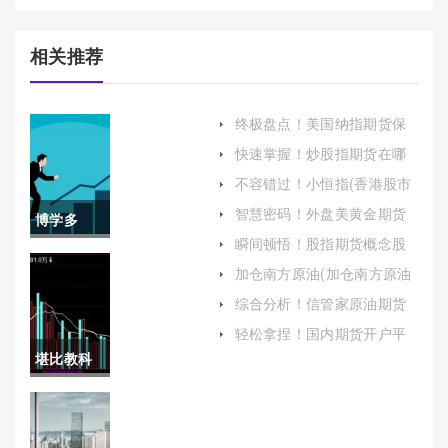
相关推荐
终极盘点！美国纳指期货保
证金（帮助投资者更好地理
快速掌握！炒股指期货在哪
解和应对这一重要概念）
里开户（帮助投资者更好地
不容错过！小恒指(香港股市
了解并顺利开户）
的袖珍镜像，全球经济的微
智慧密码！外盘美黄金期货
博学多
妙风向标)
开户（帮助投资者顺利进入
瞬间顿悟！股指期货概念股
这一市场）
闻！期货
(为投资者提供全面的视角)
加仓南方原油(加仓南方原油
股票)
交易喊单
综合分析！信管家原油期货
直播间喊单(原油期货直播喊
视频(期货
轻松拿捏！国内期货开户平
单)
台（帮助投资者更好地了解
堪比教科
喊单构成
和选择合适的期货开户平
台）
书！小道
诈骗罪吗)
指(探索投