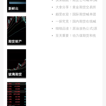
秘金融市场的幕后推手与投
大拿分享！黄金期货交易所
新鲜出
资者的双刃剑)
手续费（帮助投资者更好地
颇受欢迎！国际期货喊单团
理解和应对这一重要环节）
炉！甲醇
队(国际期货直播麦上喊单)
一探究竟！国内期货在线喊
单(国际期货直播室在线喊)
期货手续
细细品读！原油放热公式(原
油放热公式是什么)
费(中信期
至关重要！动力煤期货和焦
煤期货(动力煤期货和焦煤期
期货财产
货甲醇一
货的区别)
证明(期货
手手续费)
财产证明
怎么开)
玻璃期货
2019持仓
量(玻璃期
货历史数