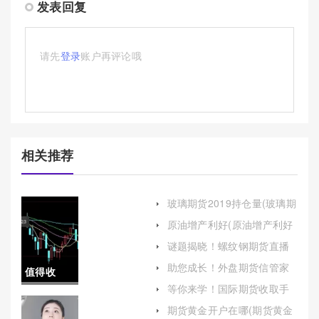
发表回复
请先
登录
账户再评论哦
相关推荐
玻璃期货2019持仓量(玻璃期
货历史数据)
原油增产利好(原油增产利好
还是利空)
谜题揭晓！螺纹钢期货直播
间喊单(期货螺纹钢行情软件)
助您成长！外盘期货信管家
值得收
开户(期货外盘app)
等你来学！国际期货收取手
藏！国际
续费(国际期货交易平台哪个
期货黄金开户在哪(期货黄金
手续费低)