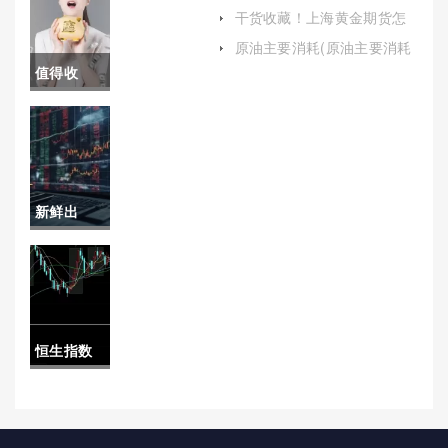
开户在哪里)
期货隔夜
干货收藏！上海黄金期货怎
么开户（帮助投资者做出明
保证金：
原油主要消耗(原油主要消耗
智的决策）
在哪方面)
值得收
定义、计
藏！国际
算与影响
期货天下
直播间喊
新鲜出
单(国际期
炉！纳指
货直播间
期货需要
在线)
多少保证
恒生指数
金(小纳指
为什么一
期货保证
动不动(恒
金)