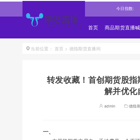
道琼斯
54036.9297
0.28%↑
纳斯达克
26690.6150
今日指数:
1.30%↑
首页
商品期货直播
首页
>
德指期货直播间
当前位置：
转发收藏！首创期货股指
解并优化
admin
德指
一、