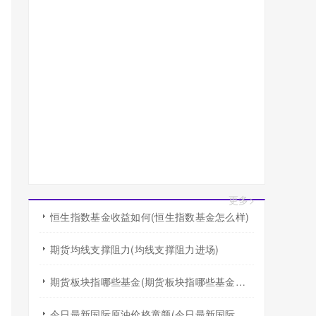
更多>
恒生指数基金收益如何(恒生指数基金怎么样)
期货均线支撑阻力(均线支撑阻力进场)
期货板块指哪些基金(期货板块指哪些基金行业)
今日最新国际原油价格童颜(今日最新国际原油价格查询)