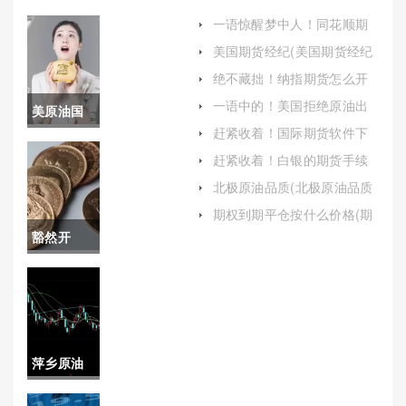
一语惊醒梦中人！同花顺期
货白银保证金（及时调整资
美国期货经纪(美国期货经纪
金安排以应对保证金比例的
商)
变化）
绝不藏拙！纳指期货怎么开
户(关注市场动态和政策变化)
一语中的！美国拒绝原油出
美原油国
口(美国拒绝原油出口的原因)
赶紧收着！国际期货软件下
外用哪个
载(国际期货软件下载官网)
赶紧收着！白银的期货手续
费（帮助投资者更好地理解
交易平台
北极原油品质(北极原油品质
并优化其交易成本）
怎么样)
(美原油国
期权到期平仓按什么价格(期
权到期平仓按什么价格算)
豁然开
外用哪个
朗！湖南
交易平台
恒指期货
好)
手续费
萍乡原油
（帮助投
期货开户