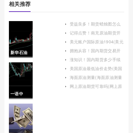
相关推荐
受益良多！期货蜡烛图怎么
看(市场动态)
记得点赞！南充原油期货开
户（为投资者提供了一个参
美元账户国际原油1904(美元
与国际原油期货交易的平
账户国际原油)
台）
拥抱从容！国内期货交易开
新华石油
户平台（帮助投资者更好地
涨知识！国内期货多少手续
了解并选择合适的平台）
期货现场
费正常(国内十大期货手续费)
美国原油最低油价走势(美国
原油最低油价走势图)
直播(期货
海面原油测量(海面原油测量
标准)
石油直播)
网上原油期货可靠吗(网上原
油期货可靠吗安全吗)
一语中
的！期货
黄金原油
在线喊单