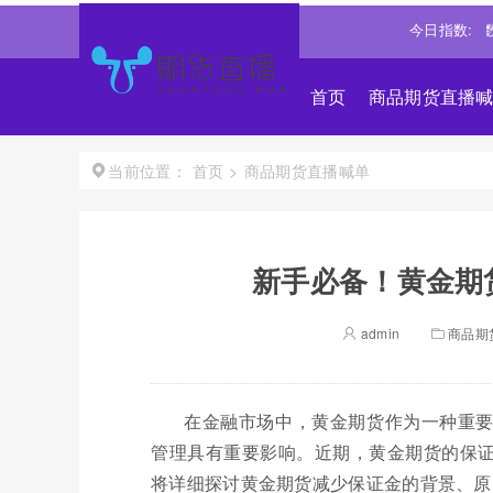
0041
-0.31%↓
沪深300
4643.2361
-0.32%↓
恒生指数
今日指数:
2544
首页
商品期货直播
首页
>
商品期货直播喊单
当前位置：
新手必备！黄金期
admin
商品期
在金融市场中，黄金期货作为一种重
管理具有重要影响。近期，黄金期货的保
将详细探讨黄金期货减少保证金的背景、原