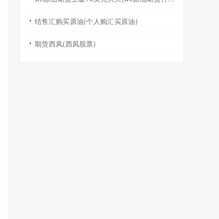
结售汇购买原油(个人购汇买原油)
期货西凤(西凤股票)