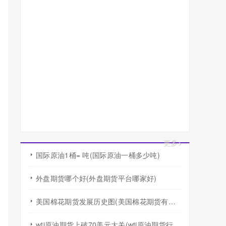
更多>
国际原油1桶= 吨(国际原油一桶多少吨)
外盘期货哪个好(外盘期货平台哪家好)
美国棉花期货发展历史图(美国棉花期货有涨跌幅度限制吗)
wti原油期货上破70美元大关(wti原油期货行情)