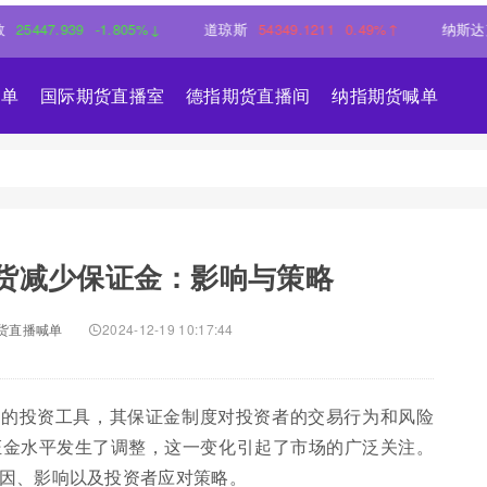
7.939
-1.805%↓
道琼斯
54349.1211
0.49%↑
纳斯达克
263
喊单
国际期货直播室
德指期货直播间
纳指期货喊单
货减少保证金：影响与策略
货直播喊单
2024-12-19 10:17:44
要的投资工具，其保证金制度对投资者的交易行为和风险
证金水平发生了调整，这一变化引起了市场的广泛关注。
因、影响以及投资者应对策略。