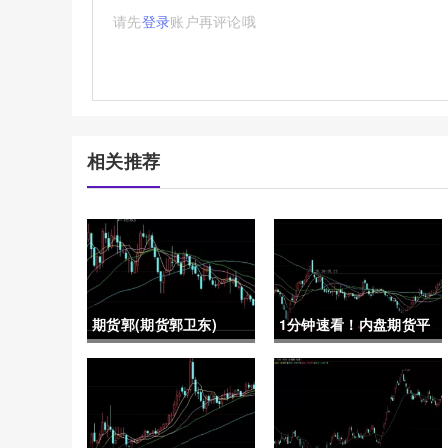
请先
登录
账户再评论哦
相关推荐
期货郭(期货郭卫东)
1分钟速看！内盘期货平
台反向喊单：解析与风险
防范