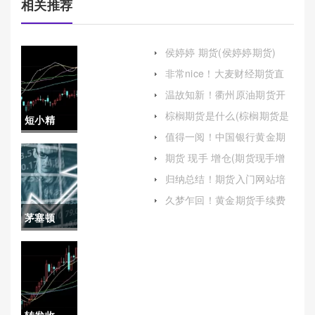
相关推荐
侯婷婷 期货(侯婷婷期货)
非常nice！大麦财经期货直
播喊单室(投资者的实时指南
温故知新！衢州原油期货开
针)
户保证金（根据自己的需求
棕榈期货是什么(棕榈期货是
短小精
和实际情况进行选择）
什么东西)
值得一阅！中国银行黄金期
湛！原油
货保证金(期货黄金保证金怎
期货 现手 增仓(期货现手增
么收取)
仓开平)
期货行情
归纳总结！期货入门网站培
训视频期货开户网站（为投
(投资者需
久梦乍回！黄金期货手续费
资者提供了便捷的开户和交
费：详细解读与影响因素
茅塞顿
易渠道）
要密切关
开！国际
注市场动
期货的手
态)
续费(国际