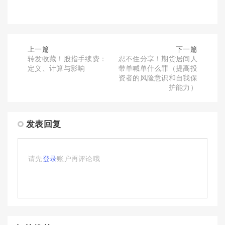
上一篇
下一篇
转发收藏！股指手续费：
忍不住分享！期货居间人
定义、计算与影响
带单喊单什么罪（提高投
资者的风险意识和自我保
护能力）
发表回复
请先
登录
账户再评论哦