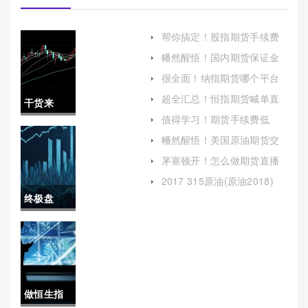
帮你搞定！股指期货手续费
是多少(帮助投资者更好地理
幡然醒悟！国内期货保证金
解和控制交易成本)
追加(期货追加保证金)
很全面！纳指期货哪个平台
好(帮助投资者做出明智的选
超全汇总！恒指期货喊单直
干货来
择)
播免费平台（帮助投资者做
值得学习！期货手续费低
出更明智的交易决策）
袭！国际
（投资者可以更好地选择适
幡然醒悟！美国原油期货交
合自己的期货公司）
易喊单（市场影响与风险评
期货实时
茅塞顿开！怎么做期货直播
估）
喊单(如何做期货现货)
喊单(国际
2017 315原油(原油2018)
终极盘
期货在线
点！国际
喊单直播
期货保证
间)
金多少
做恒生指
（帮助读