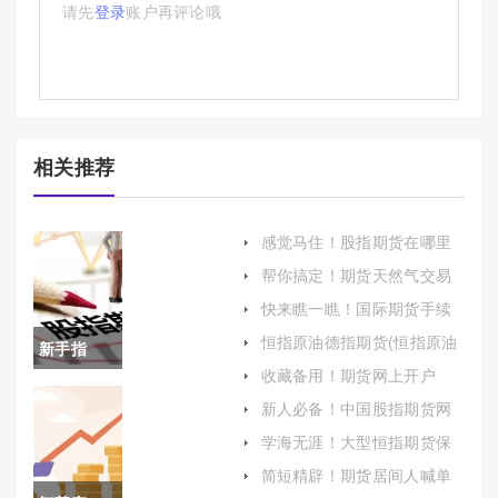
请先
登录
账户再评论哦
相关推荐
感觉马住！股指期货在哪里
开户（充分了解市场规则和
帮你搞定！期货天然气交易
风险）
开户(天然气期货实时行情)
快来瞧一瞧！国际期货手续
费最低(帮助投资者了解如何
恒指原油德指期货(恒指原油
新手指
在国际期货市场中寻找手续
期货直播室)
费最低的平台)
收藏备用！期货网上开户
南！道指
（为有意涉足期货市场的投
新人必备！中国股指期货网
资者提供一份详尽的指南）
(为投资者照亮前行的道路)
期货靠谱
学海无涯！大型恒指期货保
证金：深入解析与全面指南
吗(道道指
简短精辟！期货居间人喊单
目的(期货居间人要不要填)