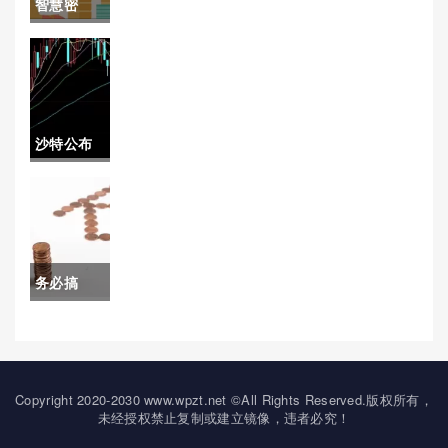
智慧密
期货30)
码！香港
黄金期货
保证金(香
沙特公布
港黄金期
原油价格
货保证金
贴水(沙特
怎么交)
原油提价)
务必搞
懂！白银
期货期货
空头保证
Copyright 2020-2030 www.wpzt.net ©All Rights Reserved.版权所有，
未经授权禁止复制或建立镜像，违者必究！
金（帮助