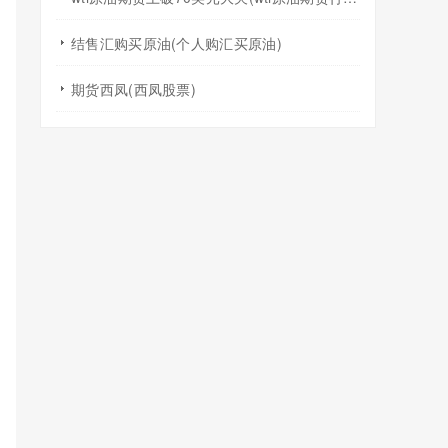
结售汇购买原油(个人购汇买原油)
期货西凤(西凤股票)