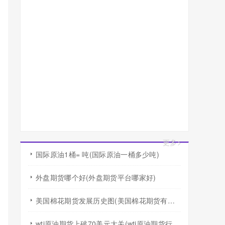
更多>
国际原油1桶= 吨(国际原油一桶多少吨)
外盘期货哪个好(外盘期货平台哪家好)
美国棉花期货发展历史图(美国棉花期货有涨跌幅度限制吗)
wti原油期货上破70美元大关(wti原油期货行情)