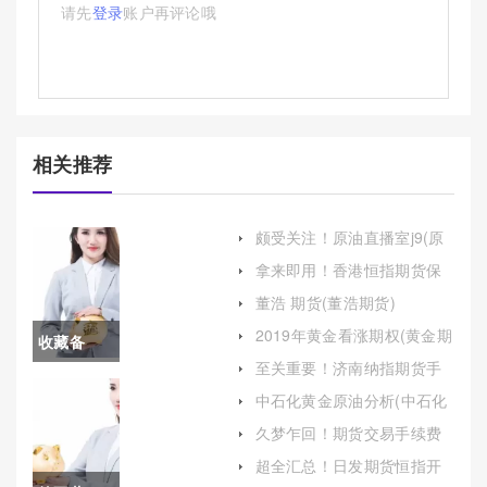
请先
登录
账户再评论哦
相关推荐
颇受关注！原油直播室j9(原
油直播室免费22小时恒指直
拿来即用！香港恒指期货保
播间)
证金（帮助投资者更好地理
董浩 期货(董浩期货)
解和应对这一重要议题）
2019年黄金看涨期权(黄金期
收藏备
权交易门槛)
至关重要！济南纳指期货手
用！浙江
续费（为投资者提供一份详
中石化黄金原油分析(中石化
尽的指南）
原油价格查询)
美黄金期
久梦乍回！期货交易手续费
国内最高(期货交易手续费国
货开户(美
超全汇总！日发期货恒指开
内最高多少钱)
户(恒指指数期货开户要求)