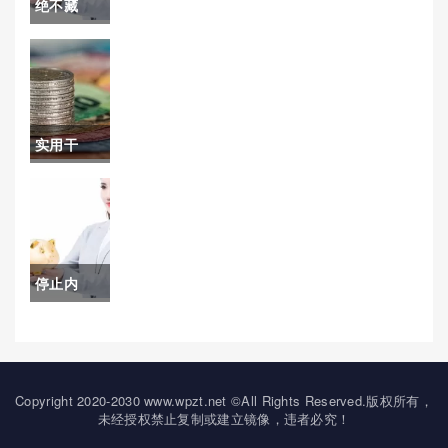
绝不藏
黄金期货
拙！国内
开户)
期货的保
证金(保证
实用干
金最少的
货！国际
期货)
黄金期货
实时行情
停止内
美国(全球
耗！原油
金融市场)
期货手续
费中信期
Copyright 2020-2030 www.wpzt.net ©All Rights Reserved.版权所有，
未经授权禁止复制或建立镜像，违者必究！
货（帮助