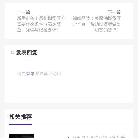
上一篇
下一篇
新手必备！股指期货开户
细细品读！美原油期货开
需要什么条件（满足资
户平台（帮助投资者做出
金、知识与经验要求）
明智的选择）
发表回复
请先
登录
账户再评论哦
相关推荐
超有用！豆油行情（密切关