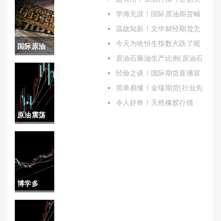
注市场动态和政策变化）
学海无涯！国际原油期货喊
单直播室(原油喊单直播eia原
温故知新！文华财经期货怎
油现货直播间)
么炒(文华财经期货博易大师
今天为啥恒生指数大跌了呢
国际原油
哪个好)
(恒生指数大跌什么原因)
原油石脑油生产比例(原油石
价格还要
脑油生产比例是多少)
经验之谈！国际期货直播室
喊单(国际期货直播室喊单是
涨吗今年
简单易懂！金瑞期货(行业先
真的吗)
锋，引领未来)
(国际原油
令人好奇！天然橡胶行情
（为读者提供全面而深入的
原油震荡
价格还要
了解）
走弱(原油
涨吗今年8
价格震荡)
月)
博学多
闻！铜价
走势(市场