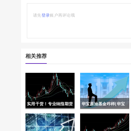
请先
登录
账户再评论哦
相关推荐
实用干货！专业纳指期货
华宝原油基金咋样(华宝
怎么开户（帮助投资者顺
原油基金咋样啊)
利进入这一市场）