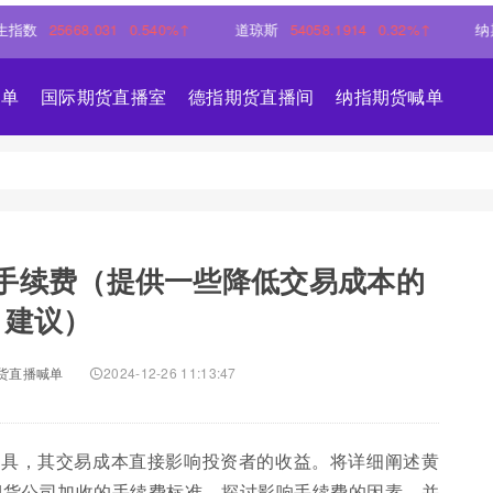
5668.031
0.540%↑
道琼斯
54058.1914
0.32%↑
纳斯达克
2
喊单
国际期货直播室
德指期货直播间
纳指期货喊单
手续费（提供一些降低交易成本的
建议）
货直播喊单
2024-12-26 11:13:47
工具，其交易成本直接影响投资者的收益。将详细阐述黄
期货公司加收的手续费标准，探讨影响手续费的因素，并