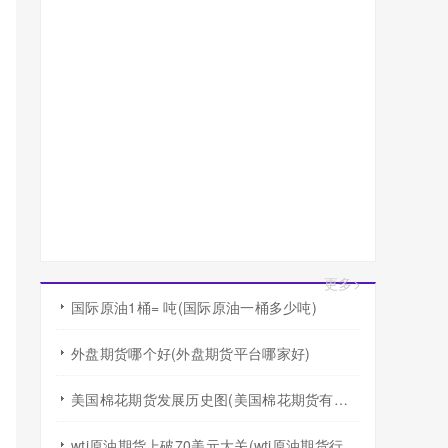
更多>
国际原油1桶= 吨(国际原油一桶多少吨)
外盘期货哪个好(外盘期货平台哪家好)
美国棉花期货发展历史图(美国棉花期货有涨跌幅度限制吗)
wti原油期货上破70美元大关(wti原油期货行情)