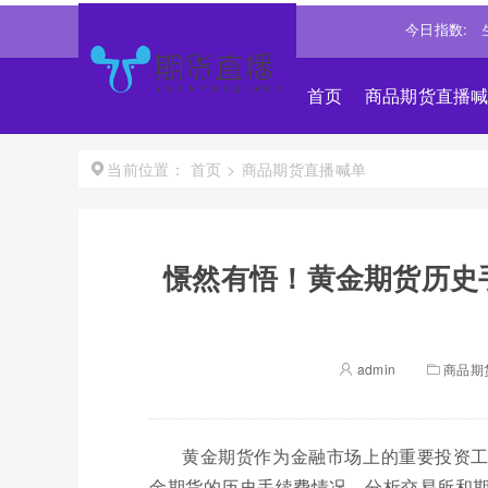
960.4242
1.38%↑
沪深300
4694.4365
0.93%↑
恒生指数
今日指数:
2
首页
商品期货直播
首页
>
商品期货直播喊单
当前位置：
憬然有悟！黄金期货历史
admin
商品期
黄金期货作为金融市场上的重要投资
金期货的历史手续费情况，分析交易所和