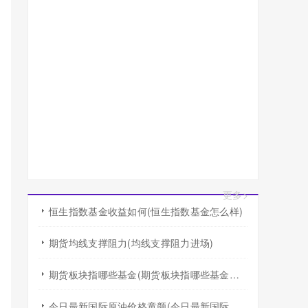
更多>
恒生指数基金收益如何(恒生指数基金怎么样)
期货均线支撑阻力(均线支撑阻力进场)
期货板块指哪些基金(期货板块指哪些基金行业)
今日最新国际原油价格童颜(今日最新国际原油价格查询)