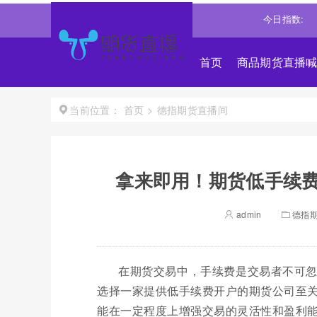
53885.1016
-0.85%↓
纳斯达克
26348.3522
-0.06%↓
今日指数:
标普
首页
商品期货直播
首页
>
德指期货直播间
当前位置：
拿来即用！期货低手续
admin
德指
在期货交易中，手续费是交易者不可
选择一家提供低手续费开户的期货公司至
能在一定程度上增强交易的灵活性和盈利