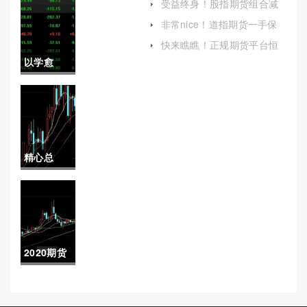
受益终身！股指期货组合减
少保证金（进一步提高交易
期货白银
非常nice！道指期货一手保
效率和安全性）
证金多少（密切关注市场动
期货手续
快来瞧瞧！正规期货平台恒
态和交易所公告）
指喊单(恒指期货平台推荐)
以学愈
费(期货白
愚！国内
银交易手
液化石油
续费多少)
气期货开
精心总
户(液化气
结！证临
期货开户
会期指期
去哪里)
权手续费
2020期货
(期权临时
研究分析
停牌规则)
(2020期货