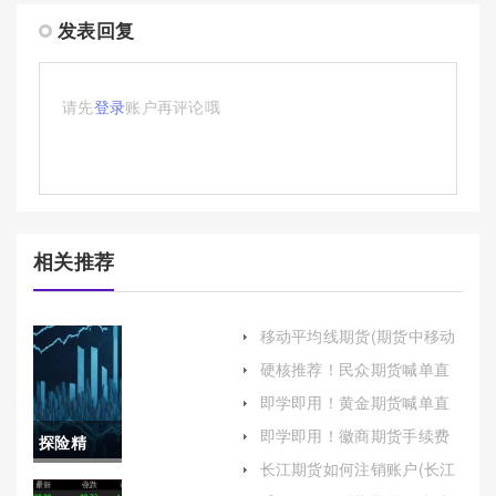
发表回复
请先
登录
账户再评论哦
相关推荐
移动平均线期货(期货中移动
平均线的作用)
硬核推荐！民众期货喊单直
播室(为投资者提供实时、专
即学即用！黄金期货喊单直
业的投资建议)
播间(黄金期货喊单直播间在
即学即用！徽商期货手续费
探险精
哪)
（帮助投资者更好地理解这
长江期货如何注销账户(长江
一重要概念）
神！银河
期货账号忘记怎么查询)