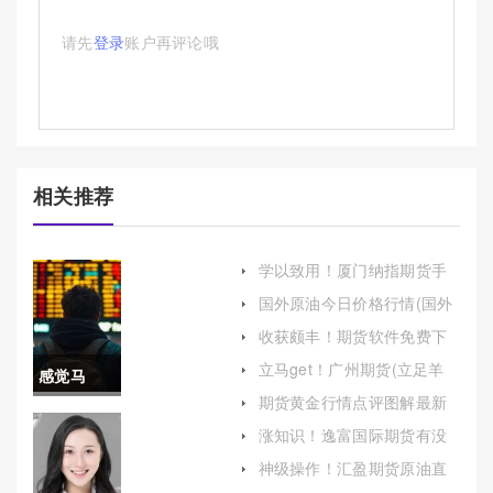
请先
登录
账户再评论哦
相关推荐
学以致用！厦门纳指期货手
续费多少(纳指期货手续费)
国外原油今日价格行情(国外
原油今日价格行情最新)
收获颇丰！期货软件免费下
载(开启投资之旅的便捷之门)
立马get！广州期货(立足羊
感觉马
城，面向世界)
期货黄金行情点评图解最新
住！白银
(黄金期货实时行情最新)
涨知识！逸富国际期货有没
有喊单(提供高效的交易工具
期货哪个
神级操作！汇盈期货原油直
和平台)
播喊单(汇鑫原油国际期货直