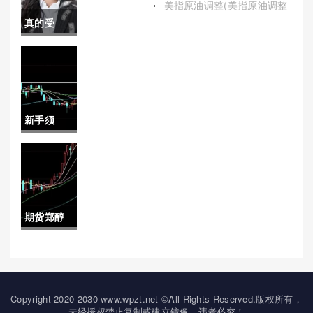
手续费低
美指原油调整(美指原油调整
播室)
最新消息)
真的受
点（白银
用！期货
期货交易
白银保证
成本解析
金是多少
及优化策
新手须
（有助于
略）
知！螺纹
降低投资
期货直播
者的交易
喊单(螺纹
风险）
期货郑醇
期货如何
是什么(期
交易)
货郑醇是
什么商品)
Copyright 2020-2030 www.wpzt.net ©All Rights Reserved.版权所有，
未经授权禁止复制或建立镜像，违者必究！