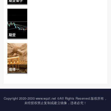
期货金字
价格还要
析在哪里看)
塔式加减
涨吗今年8
仓技巧(期
月)
货金字塔
期货
加减仓技
12345(期
巧)
货1234)
值得一
阅！如何
炒股指期
货(如何炒
Copyright 2020-2030 www.wpzt.net ©All Rights Reserved.版权所有，
未经授权禁止复制或建立镜像，违者必究！
期货详细