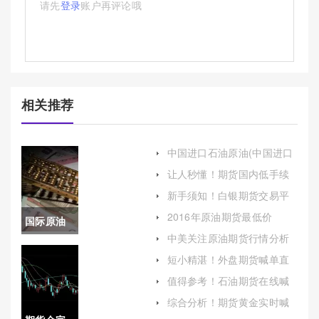
请先
登录
账户再评论哦
相关推荐
中国进口石油原油(中国进口
石油原油税费)
让人秒懂！期货国内低手续
费(国内期货手续费最低的平
新手须知！白银期货交易平
台)
台（为投资者提供了更多的
2016年原油期货最低价
国际原油
投资选择和机会）
(2016年原油期货最低价是多
中美关注原油期货行情分析
少)
价格还要
(中美关注原油期货行情分析
短小精湛！外盘期货喊单直
报告)
播室(定义与价值)
涨吗今年
值得参考！石油期货在线喊
单：解析与风险评估
(国际原油
综合分析！期货黄金实时喊
单分析(期货黄金实时喊单分