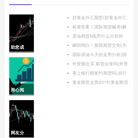
炒黄金外汇期货(炒黄金外汇
期货怎么操作)
标准答案！国际期货喊单(解
析与风险)
原油期货k线用什么分析的
(原油期货k线用什么分析的
瞬间明白！股指期货交割(为
助您成
好)
读者提供一个全面而深入的
国际原油今天的走势分析(国
理解)
长！期权
际原油今天的走势分析图)
外资最近买 期货会涨吗(外资
进入期货市场)
定价模
掌上银行能签约期货吗(农行
掌上银行可以开通期货吗)
型：理论
黄金期货走势2015(黄金期货
走势2008)
用心阅
与实践的
读！股指
桥梁
期货喊单
王：市场
网友分
导航者的