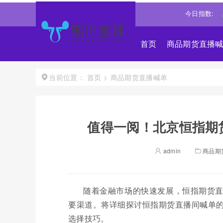
琼斯
53885.1016
-0.85%↓
纳斯达克
26348.3522
-0.06%↓
今日指数:
标
首页
商品期货直播
首页
>
商品期货直播喊单
当前位置：
值得一阅！北京恒指期货
admin
商品期
随着金融市场的快速发展，恒指期货
要渠道。将详细探讨恒指期货直播间喊单
选择技巧。