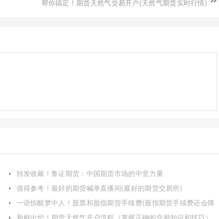
帮你搞定！期货天然气交易开户(天然气期货实时行情)
转发收藏！鲁证期货：中国期货市场的中坚力量
值得参考！最好的期货喊单直播间(最好的期货交易所)
一语惊醒梦中人！股票和股指期货手续费(股指期货手续费还会降
吗)
新鲜出炉！期货天然气开户流程（掌握正确的交易知识和技巧）