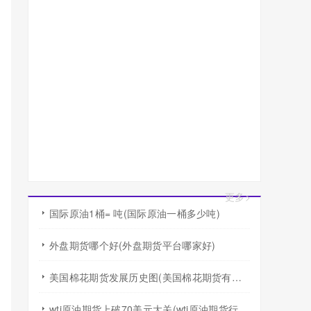
更多>
国际原油1桶= 吨(国际原油一桶多少吨)
外盘期货哪个好(外盘期货平台哪家好)
美国棉花期货发展历史图(美国棉花期货有涨跌幅度限制吗)
wti原油期货上破70美元大关(wti原油期货行情)