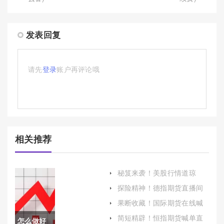
发表回复
请先
登录
账户再评论哦
相关推荐
秘笈来袭！美股行情道琼
斯：市场波动与未来展望
探险精神！德指期货直播间
喊单(投资辅助工具的全面解
果断收藏！国际期货在线喊
析)
单直播间(实时指导，助力投
简短精辟！恒指期货喊单直
怎么做好
资决策)