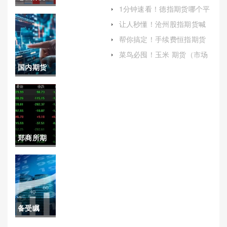
九赢(恒指期货直播间)
1分钟速看！德指期货哪个平
期货隔夜
台好(一德期货是国企还是私
让人秒懂！沧州股指期货喊
企)
单(市场信息传递与风险控制
单(期货隔
帮你搞定！手续费恒指期货
的关键)
开户（全面解析开户流程与
夜单第二
菜鸟必囤！玉米 期货（市场
注意事项）
波动的晴雨表与风险管理工
国内期货
天要怎么
具）
每日行情
操作)
分析图(国
内期货每
郑商所期
日行情分
货(郑商所
析图表)
期货怎么
购买)
备受瞩