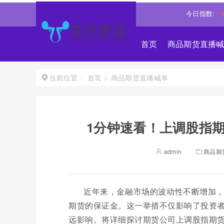
恒生指数
25668.031
0.540%↑
道琼斯
54025.8711
今日指数:
0.26%↑
首页
商品期货直播
首页
>
商品期货直播喊单
当前位置：
1分钟速看！上调股指期
admin
商品期
近年来，金融市场的波动性不断增加
期货的保证金。这一举措不仅影响了投资
远影响。将详细探讨期货公司上调股指期