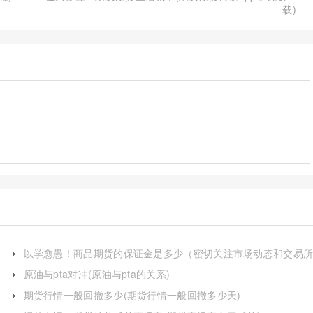
载)
以学愈愚！商品期货的保证金是多少（密切关注市场动态和交易
公告）
原油与pta对冲(原油与pta的关系)
期货行情一般回撤多少(期货行情一般回撤多少天)