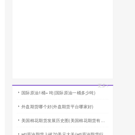
更多>
国际原油1桶= 吨(国际原油一桶多少吨)
外盘期货哪个好(外盘期货平台哪家好)
美国棉花期货发展历史图(美国棉花期货有涨跌幅度限制吗)
wti原油期货上破70美元大关(wti原油期货行情)