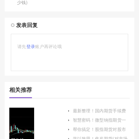
少钱)
发表回复
请先
登录
账户再评论哦
相关推荐
最新整理！国内期货手续费
公式（帮助投资者更好地理
智慧密码！微型纳指期货一
解和掌握期货交易中的成本
手保证金（帮助投资者更好
计算）
帮你搞定！股指期货对股市
地了解这一金融工具）
的影响(股指期货如何做空股
学以致用！焦炭期货(对市场