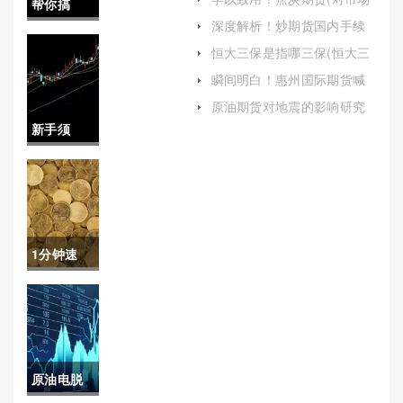
帮你搞
市)
的详细分析和合理的投资策
深度解析！炒期货国内手续
略)
定！炒黄
费(为您提供有价值的参考信
恒大三保是指哪三保(恒大三
息)
保是指哪三保内容)
金期货最
瞬间明白！惠州国际期货喊
单：专业指导助力投资成功
低手续费
原油期货对地震的影响研究
(原油期货外盘实时行情)
新手须
（根据市
知！股指
场情况灵
期货1手手
活调整交
续费（帮
易策略）
1分钟速
助投资者
看！国内
更好地了
黄金期货
解和掌握
手续费
这一成本
原油电脱
（帮助投
构成）