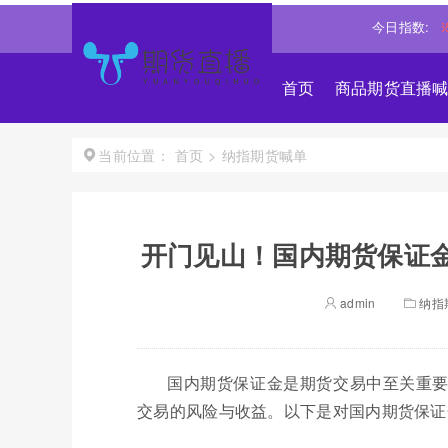
.35%↑
上证50
2960.4242
1.38%↑
沪深300
4694.4365
今日指数:
0.9
首页
商品期货直播
首页
>
纳指期货喊单
当前位置：
开门见山！国内期货保证金
admin
纳指
国内期货保证金是期货交易中至关重
交易的风险与收益。以下是对国内期货保证