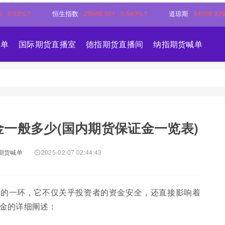
3%↑
恒生指数
25668.031
0.540%↑
道琼斯
54036.9297
0.
喊单
国际期货直播室
德指期货直播间
纳指期货喊单
一般多少(国内期货保证金一览表)
期货喊单
2025-02-07 02:44:43
要的一环，它不仅关乎投资者的资金安全，还直接影响着
金的详细阐述：