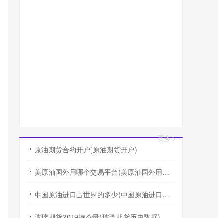
更多>
原油期货合约开户(原油期货开户)
美原油国外用哪个交易平台(美原油国外用哪个交易平台好)
中国原油进口占世界的多少(中国原油进口占世界的多少比例)
玻璃期货2019持仓量(玻璃期货历史数据)