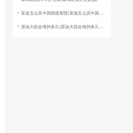
富途怎么买中国国债期货(富途怎么买中国国债期货交易)
原油大跌会维持多久(原油大跌会维持多久的价值)