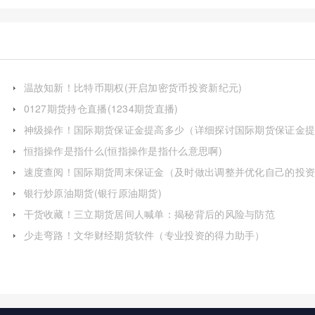
温故知新！比特币期权(开启加密货币投资新纪元)
0127期货持仓直播(1234期货直播)
神级操作！国际期货保证金提高多少（详细探讨国际期货保证金
高的原因、影响及应对策略）
恒指操作是指什么(恒指操作是指什么意思啊)
速度查阅！国际期货周末保证金（及时做出调整并优化自己的投
组合）
银行炒原油期货(银行原油期货)
干货收藏！三立期货居间人喊单：揭秘背后的风险与防范
少走弯路！文华财经期货软件（专业投资的得力助手）