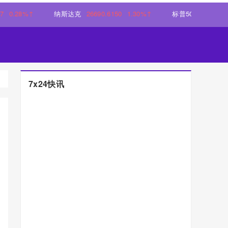
28%↑
纳斯达克
26690.6150
1.30%↑
标普500指数
7757.6401
7x24快讯