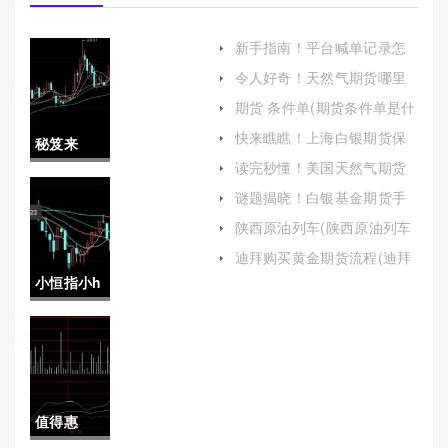
新手指南！平台喊单记录怎
么找回期货(期货喊单亏损怎
令人好奇！天然气期货哪里
么追回)
开户：从入门到精通
期货 条件单(期货条件单是什
么意思)
快来瞧瞧！上海白银期货保
秘笈来
证金（深入解析与投资策
读完秒懂！美国天然气期货
略）
袭！北京
开户流程（帮助投资者了解
谜题揭晓！白银基金期货手
如何进入这一市场）
续费(白银基金跟白银期货套
外盘期货
陕西原油列车(陕西原油列车
利)
最新消息)
直播间喊
迪拜购买黄金期货流程(迪拜
购买黄金期货流程图)
小恒指小h
单(帮助投
指期货保
资者更好
证金(保证
地把握市
金200元小
场机会，
值得惠
恒指期货)
降低投资