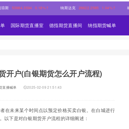
53984.3594
0.18%↑
纳斯达克
26622.2585
1.04%↑
标普50
喊单
国际期货直播室
德指期货直播间
纳指期货喊单
货开户(白银期货怎么开户流程)
货直播喊单
2025-02-09 21:51:43
资者在未来某个时间点以预定价格买卖白银。在白城进行
。以下是对白银期货开户流程的详细阐述：