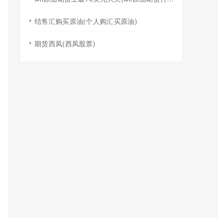
结售汇购买原油(个人购汇买原油)
期货西凤(西凤股票)