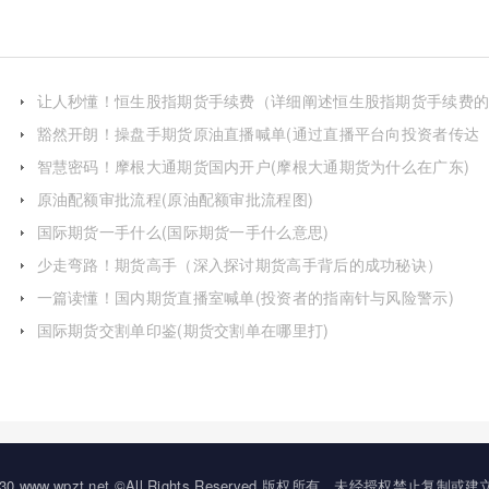
让人秒懂！恒生股指期货手续费（详细阐述恒生股指期货手续费
构成）
豁然开朗！操盘手期货原油直播喊单(通过直播平台向投资者传达
交易信号和策略)
智慧密码！摩根大通期货国内开户(摩根大通期货为什么在广东)
原油配额审批流程(原油配额审批流程图)
国际期货一手什么(国际期货一手什么意思)
少走弯路！期货高手（深入探讨期货高手背后的成功秘诀）
一篇读懂！国内期货直播室喊单(投资者的指南针与风险警示)
国际期货交割单印鉴(期货交割单在哪里打)
20-2030 www.wpzt.net ©All Rights Reserved.版权所有，未经授权禁止