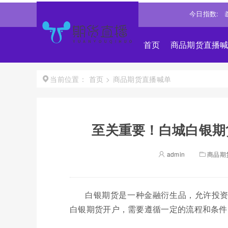
4694.4365
0.93%↑
恒生指数
25668.031
0.540%↑
今日指数:
道琼斯
首页
商品期货直播
首页
>
商品期货直播喊单
当前位置：
至关重要！白城白银期
admin
商品期
白银期货是一种金融衍生品，允许投
白银期货开户，需要遵循一定的流程和条件