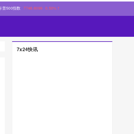
0指数
7748.6099
0.50%↑
7x24快讯