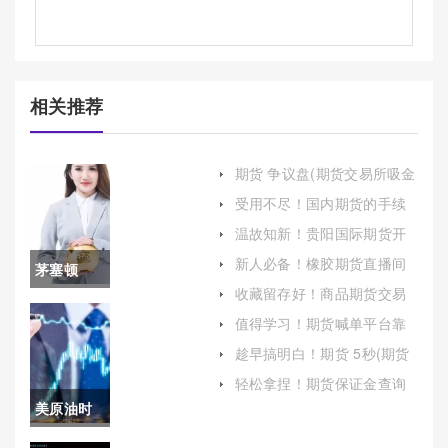
相关推荐
期货 争议盘(期货交易所吸金
过多引争议制度)
受用不尽！国内期货的手续
费是多少（详细探讨国内期
温故知新！贵阳国际期货开
货交易的手续费情况）
户条件（帮助开户人更好地
新人必备！橡胶期货直播间
茅塞顿
解决问题）
在线喊单（帮助投资者更好
收藏留存好！商品期货交易
地理解和参与期货市场）
开！美国
喊单(策略、风险与合规性)
值得学习！期货喊单平台靠
谱吗(期货喊单群骗局)
黄金期货
趁早搞明白！期货 5秒(期货
5秒钟交易)
喊单：市
轻松拿捏！期货保证金查询
(期货保证金查询账号是多少)
美原油时
场趋势与
空密码(美