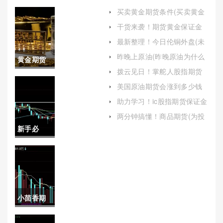
买卖黄金期货条件(买卖黄金
期货条件是什么)
干货来袭！期货黄金保证金
保证金(为投资者提供一份详
最新整理！今日伦铜外盘(未
尽的指南)
来市场趋势预测)
昨晚上原油(昨晚原油为什么
黄金期货
暴跌)
拨云见日！掌舵人股指期货
交易所收
喊单(市场脉搏的精准把控)
美国原油期货会涨到多少钱
(美国原油期货会涨到多少钱
费(黄金期
助力学习！ic股指期货保证金
啊)
（根据自身的风险承受能力
货交易所
两分钟搞懂！商品期货(为投
和投资目标）
资者提供了多样化的投资机
新手必
收费标准
会和风险管理手段)
备！美天
表)
然气期货
开户查询
小茴香期
（为投资
货(小茴香