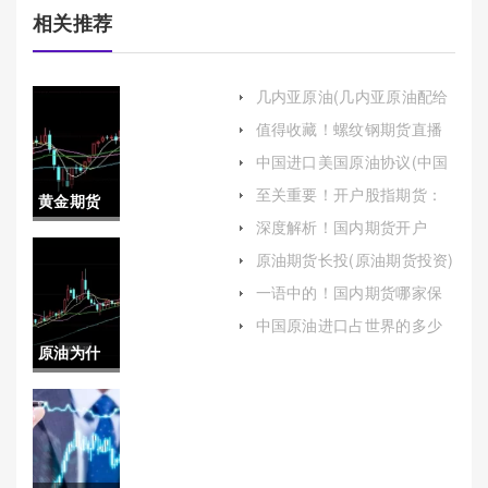
相关推荐
几内亚原油(几内亚原油配给
制)
值得收藏！螺纹钢期货直播
室喊单：投资建议与风险解
中国进口美国原油协议(中国
析
进口美国原油协议最新消息)
至关重要！开户股指期货：
黄金期货
全面解析与指南
深度解析！国内期货开户
卖了多久
（详细介绍国内期货开户的
原油期货长投(原油期货投资)
相关事宜）
可以到账
一语中的！国内期货哪家保
证金低(国内期货哪家保证金
(黄金期货
中国原油进口占世界的多少
低点)
(中国原油进口占世界的多少
原油为什
卖了多久
比例)
么分类(原
可以到账
油为什么
啊)
分类不一