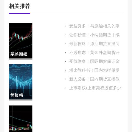
相关推荐
受益良多！与原油相关的期
货商品(全球能源交易)
让你秒懂！小纳指期货手续
费（帮助投资者更好地理解
最新攻略！原油期货直播间
和控制交易成本）
在线喊单(为投资者提供交易
不必焦虑！黄金外盘期货开
基差期权
信号和策略的服务)
户（更好地把握市场机遇）
受益终身！国际期货保证金
是什么(基
提高(国际期货保证金提高多
堪比教科书！国内怎样做期
少)
货开户（帮助投资者顺利开
差期权是
新人必备！国内期货直播教
启期货交易之旅）
室喊单(国际期货直播室在线
什么意思)
上市期权(上市期权股值多少
直播)
钱)
简短精
辟！恒指
怎样消户
(恒指怎么