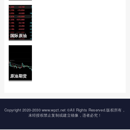
享！上海
易策略)
黄金交易
市场：中
国际原油
国金融市
年k线(国
场的璀璨
际原油k线
明珠
图走势)
原油期货
上线意味
着什么(原
油期货上
Copyright 2020-2030 www.wpzt.net ©All Rights Reserved.版权所有，
未经授权禁止复制或建立镜像，违者必究！
涨意味着