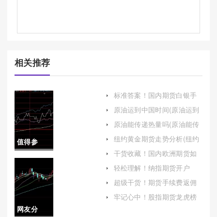
相关推荐
标准答案！国内期货白银手
续费(国内期货白银手续费怎
原油运到中国时间(原油运到
么算)
中国时间多久)
原油能传递热量吗(原油能传
递热量吗为什么)
纽约黄金期货走势分析(纽约
值得参
黄金期货走势分析最新)
干货收藏！国内欧洲期货如
考！杭州
何开户（了解相关的交易规
轻松理解！纳指期货开户
则和风险提示）
网：全面解析与指南
黄金期货
超级干货！期货手续费返佣
多吗(根据投资者的资金量和
开户(制定
牢记心中！股指期货龙虎榜
交易量来商定)
网友分
合理的交