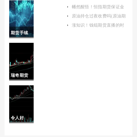
的帖子(国
首次交割时间)
幡然醒悟！恒指期货保证金
多少美金(恒指期货交易手续
际原油期
原油持仓过夜收费吗(原油期
费标准)
货可以持仓过夜吗)
货)
涨知识！钱锟期货直播的时
间(市场动态、提升交易技巧)
期货手续
费要取消
吗吗(期货
手续费默
瑞奇期货
认是多少)
(瑞奇期货
交流平台)
令人好
奇！杭州