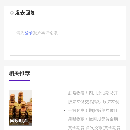
发表回复
请先
登录
账户再评论哦
相关推荐
赶紧收着！四川原油期货开
户（帮助投资者更好地理解
股票左侧交易指标(股票左侧
和参与原油期货市场）
交易指标公式)
一探究竟！期货喊单师做什
么挣钱（帮助投资者在期货
果断收藏！徽商期货黄金期
国际期货
市场中获取利润）
货手续费(徽商期货黄金期货
黄金期货 首次交割(黄金期货
手续费多少)