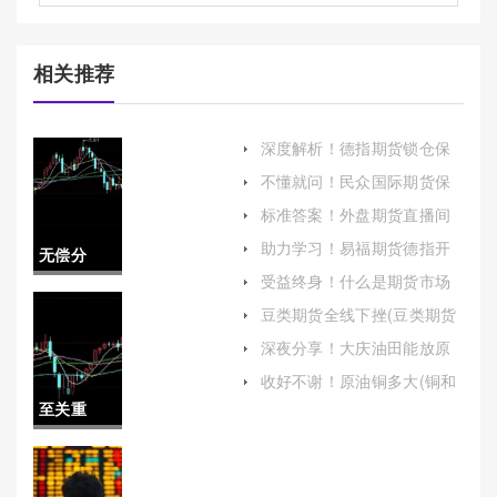
相关推荐
深度解析！德指期货锁仓保
证金多少(期货交易所锁仓保
不懂就问！民众国际期货保
证金)
证金（及时调整交易策略以
标准答案！外盘期货直播间
应对潜在风险）
喊单(解析与风险评估)
助力学习！易福期货德指开
无偿分
户(易福期货怎么了)
受益终身！什么是期货市场
享！期货
（提供了一种通过合约买卖
豆类期货全线下挫(豆类期货
未来商品或金融资产的途
有哪些)
公司喊单
径）
深夜分享！大庆油田能放原
油进去吗(大庆油田能放原油
分成（帮
收好不谢！原油铜多大(铜和
进去吗现在)
原油)
至关重
助投资者
要！国际
提高交易
期货手续