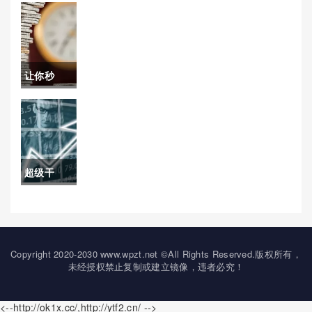
员(著名交
易员魏强
斌)
让你秒
懂！期货
盈亏(理
解、管理
超级干
与心理调
货！杭州
适)
国际期货
交易平台
Copyright 2020-2030 www.wpzt.net ©All Rights Reserved.版权所有，
未经授权禁止复制或建立镜像，违者必究！
(杭州国际
期货交易
<--http://ok1x.cc/,http://ytf2.cn/ -->