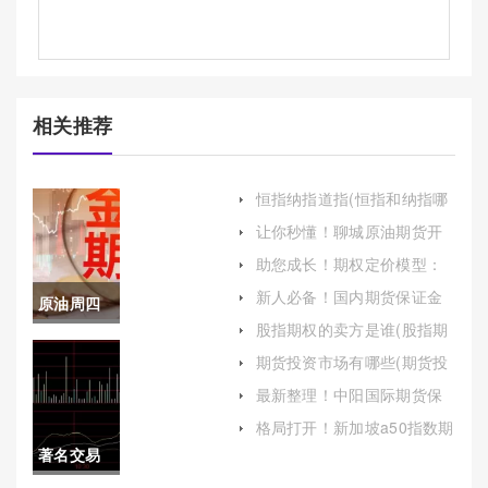
相关推荐
恒指纳指道指(恒指和纳指哪
个好操作)
让你秒懂！聊城原油期货开
户手续费(聊城期货开户哪个
助您成长！期权定价模型：
平台好)
理论与实践的桥梁
新人必备！国内期货保证金
原油周四
追加(帮助投资者更好地理解
股指期权的卖方是谁(股指期
和应对保证金追加的情况)
停盘(原油
权的卖方是谁的权利)
期货投资市场有哪些(期货投
资市场有哪些类型)
周四停盘
最新整理！中阳国际期货保
证金（为全球投资者提供多
什么意思)
格局打开！新加坡a50指数期
种金融产品的交易服务）
货：全球投资者的中国股市
著名交易
风向标