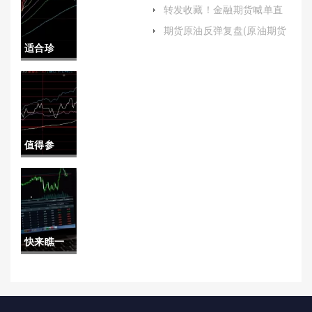
播喊单(道指期货指数实时行
油价原油
转发收藏！金融期货喊单直
情东方财富网)
播间搭建(为投资者提供实时
价格)
期货原油反弹复盘(原油期货
的市场分析和交易建议)
回吐反弹涨幅)
适合珍
藏！国内
期货手续
费价格
值得参
（有助于
考！杭州
投资者更
黄金期货
好地控制
开户(制定
交易成
快来瞧一
合理的交
本）
瞧！国际
易策略)
期货钠指