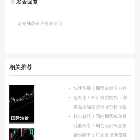
发表回复
请先
登录
账户再评论哦
相关推荐
快速掌握！期货白银东方财
富保证金（帮助投资者更好
超有用！外汇模拟交易：理
地理解和运用保证金进行交
论与实践的完美结合
易）
黄金原油期货现状分析报告
(黄金原油期货现状)
精心总结！国内期货喊单直
国际油价
播间：投资利器还是风险陷
吐血分享！期货天然气直播
阱？
原油(国际
室喊单(投资策略与市场分析)
帮你躺平！广东道指期货直