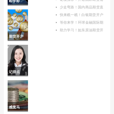
即学即
要什么条件(开通国际期货需
少走弯路！国内商品期货直
要什么条件呢)
用！新手
播室喊单(为投资者提供期货
快来瞧一瞧！白银期货开户
交易建议和策略的一种服务
手续（从入门到精通的全面
炒期货喊
形式)
等你来学！环球金融国际期
指南）
货直播(理解市场动态)
单直播室
助力学习！如东原油期货开
户手续费(如东天然气开户要
期货开户
（提供了
多少钱)
资料保留
一个便捷
几年有效
高效的途
(期货开户
径）
记得点
资料保留
赞！外国
几年有效
黄金期货
啊)
开户流程
感觉马
(网上黄金