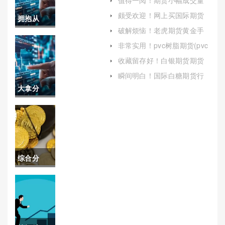
值得一阅！期货小幅成交量
表2021)
(期货小幅成交量怎么看)
颇受欢迎！网上买国际期货
拥抱从
直播(全面解析与指南)
破解烦恼！老虎期货黄金手
容！纽约
续费(老虎期货保证金)
非常实用！pvc树脂期货(pvc
树脂期货价格实时行情)
原油(全球
收藏留存好！白银期货期货
公司手续费（帮助投资者更
能源市场
瞬间明白！国际白糖期货行
好地管理自己的交易账户）
情(国际白糖期货怎么换算成
大拿分
的风向标)
国内价格)
享！外盘
期货开户
哪家好(提
综合分
供的交易
析！期货
品种更丰
黄金实时
富)
喊单分析