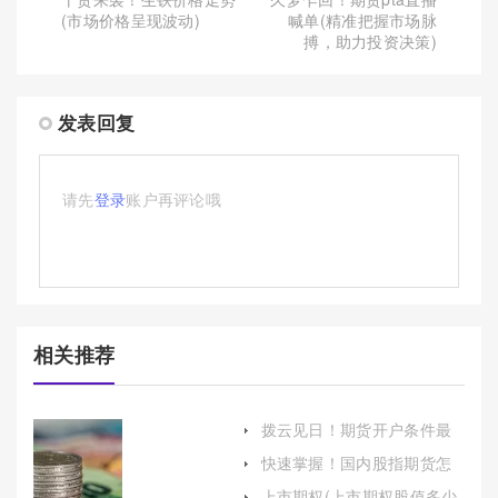
(市场价格呈现波动)
喊单(精准把握市场脉
搏，助力投资决策)
发表回复
请先
登录
账户再评论哦
相关推荐
拨云见日！期货开户条件最
低多少（帮助读者全面了解
快速掌握！国内股指期货怎
期货开户的门槛和要求）
么交易（提供国内外多种金
上市期权(上市期权股值多少