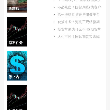
融产品的实时行情和交易服
钱)
务）
不必焦虑！国都期货(为客户
收获颇
提供更加优质的服务)
徐州股指期货开户服务平台
丰！股指
(徐州期货交易所)
秘笈来袭！河北正规纳指期
货开户(纳指期货什么时候开
期货喊单
期货苹果为什么不涨(期货苹
盘)
果为什么不涨价)
哪家好
人生可控！国际期货实盘喊
单(提升交易成功率的利器)
忍不住分
（帮助投
享！期货
资者做出
国内开户
更明智的
手续费
选择）
停止内
（详解期
耗！国内
货交易手
期货商品
续费及其
期货实盘
影响因