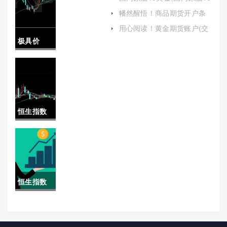
美金是多少)
货吗(银行
幡然醒悟！商品期货开户条
件（帮助有意于此领域的投
能开通国
用心阅读！黄金期货账户(交
资者做好充分准备）
易规则与策略)
极具价
际期货吗
值！国内
现在)
期货公司
开户（流
恒生指数
程、要求
有底吗(恒
与注意事
生指数见
项）
底了吗)
恒生指数
和美股指
数(恒生指