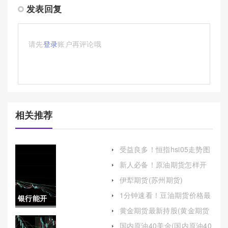
发表回复
请先
登录
账户再评论哦
相关推荐
受益良多！恒指hsi05走势图
(恒指走势行情)
新人必备！原油期货怎样开
户（帮助投资者顺利进入原
伊犁期货(苏州期货)
油期货市场）
1分钟速看！豆油期货价格最
银行能开
新行情（密切关注市场动态
黄金期货最新持股(黄金期货
和技术指标的变化）
通国际期
最新持股比例)
国内原油40美金(国内原油40