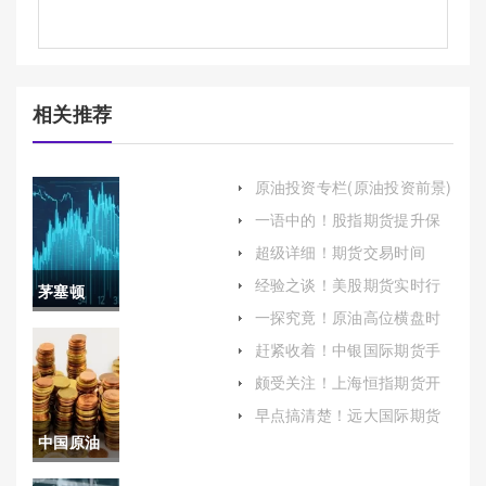
相关推荐
原油投资专栏(原油投资前景)
一语中的！股指期货提升保
证金上限(股指期货如何增加
超级详细！期货交易时间
保证金)
表：掌握市场脉搏的关键
经验之谈！美股期货实时行
茅塞顿
情(美国期货交易时间段)
一探究竟！原油高位横盘时
开！期货
间(原油高开低走有什么影响)
赶紧收着！中银国际期货手
续费(中银国际期货账号冻结
原油在线
颇受关注！上海恒指期货开
怎么办)
户(炒恒指期货开户)
喊单(关注
早点搞清楚！远大国际期货
交易平台（提供可靠的客户
中国原油
市场动态
支持）
进口占世