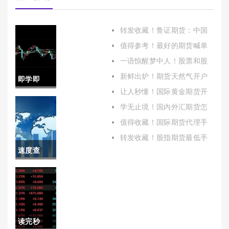
转发收藏！鲁证期货：中国
期货市场的中坚力量
值得参考！最好的期货喊单
直播间(最好的期货交易所)
一语惊醒梦中人！股票和股
指期货手续费(股指期货手续
新鲜出炉！期货天然气开户
即学即
费还会降吗)
流程（掌握正确的交易知识
让人秒懂！国际黄金期货开
和技巧）
用！南宁
户（帮助初学者顺利开启黄
学无止境！国内外汇期货怎
金期货交易之旅）
么开户(期货开户哪家手续费
原油期货
值得收藏！国际期货代理手
低)
续费(国际期货代理靠谱吗)
开户保证
转发收藏！股指期货最低手
续费(深入解析与优化策略)
速度查
金（为您
阅！期货
提供指导
恒生指数
和建议）
网(期货市
读完秒
场恒生指