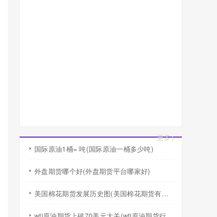
更多>
国际原油1桶= 吨(国际原油一桶多少吨)
外盘期货哪个好(外盘期货平台哪家好)
美国棉花期货发展历史图(美国棉花期货有涨跌幅度限制吗)
wti原油期货上破70美元大关(wti原油期货行情)