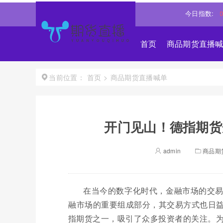
%↑
道琼斯
54036.9297
0.28%↑
纳斯达克
26690.6150
今日指数:
1.30
首页
商品期货直播
首页
>
商品期货直播喊单
当前位置：
开门见山！德指期货开
admin
商品期
在当今的数字化时代，金融市场的交
融市场的重要组成部分，其交易方式也日
指期货之一，吸引了众多投资者的关注。为