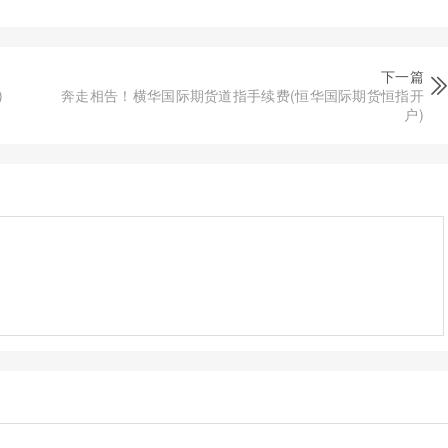
下一篇
)
奔走相告！横华国际期货道指手续费(恒华国际期货恒指开
户)