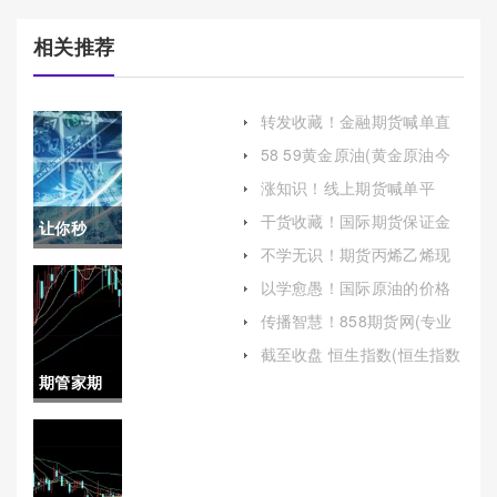
相关推荐
转发收藏！金融期货喊单直
播间搭建(为投资者提供实时
58 59黄金原油(黄金原油今
的市场分析和交易建议)
日行情)
涨知识！线上期货喊单平
台：功能、选择与风险
干货收藏！国际期货保证金
让你秒
(国际期货保证金提升多少)
不学无识！期货丙烯乙烯现
懂！小纳
场喊单直播（帮助投资者更
以学愈愚！国际原油的价格
好地理解市场走势）
走势图(国际原油价格走势图)
指期货手
传播智慧！858期货网(专业
期货交易平台解析)
续费（帮
截至收盘 恒生指数(恒生指数
的收盘价)
期管家期
助投资者
货直播室
更好地理
(期货直播
解和控制