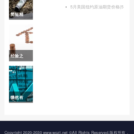
多少)
期货夜盘
5月美国纽约原油期货价格(5
月美国纽约原油期货价格走
简短精
如何开户
势)
辟！什么
交易)
是股指期
货(什么是
经验之
股指期货
谈！股指
合约其有
期货最新
何特点)
保证金
憬然有
（及时调
悟！原油
整投资策
期货交易
略和风险
手续费(优
Copyright 2020-2030 www.wpzt.net ©All Rights Reserved.版权所有，