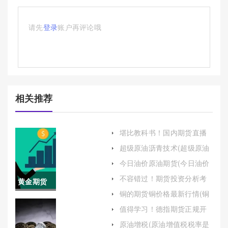
请先
登录
账户再评论哦
相关推荐
堪比教科书！国内期货直播
喊单：解析、风险与选择指
超级原油沥青技术(超级原油
南
沥青技术要求)
今日油价原油期货(今日油价
原油期货实时行情)
不容错过！期货投资分析考
黄金期货
试(2024期货投资分析考试时
铜的期货铜价格最新行情(铜
间安排)
夜盘如何
期货价格今日价格)
值得学习！德指期货正规开
户方法（帮助投资者安全、
开户(黄金
原油增税(原油增值税税率是
顺利地进入市场）